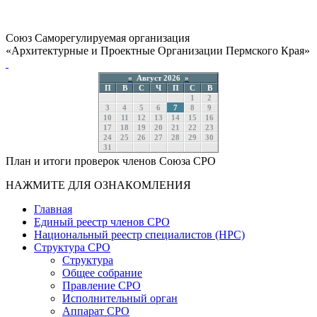
Союз Саморегулируемая организация
«Архитектурные и Проектные Организации Пермского Края»
«
Август 2026
»
П
В
С
Ч
П
С
В
1
2
3
4
5
6
7
8
9
10
11
12
13
14
15
16
17
18
19
20
21
22
23
24
25
26
27
28
29
30
31
План и итоги проверок членов Союза СРО
НАЖМИТЕ ДЛЯ ОЗНАКОМЛЕНИЯ
Главная
Единый реестр членов СРО
Национальный реестр специалистов (НРС)
Структура СРО
Структура
Общее собрание
Правление СРО
Исполнительный орган
Аппарат СРО