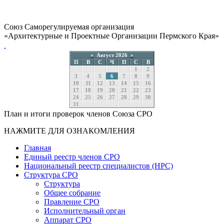
Союз Саморегулируемая организация
«Архитектурные и Проектные Организации Пермского Края»
«
Август 2026
»
П
В
С
Ч
П
С
В
1
2
3
4
5
6
7
8
9
10
11
12
13
14
15
16
17
18
19
20
21
22
23
24
25
26
27
28
29
30
31
План и итоги проверок членов Союза СРО
НАЖМИТЕ ДЛЯ ОЗНАКОМЛЕНИЯ
Главная
Единый реестр членов СРО
Национальный реестр специалистов (НРС)
Структура СРО
Структура
Общее собрание
Правление СРО
Исполнительный орган
Аппарат СРО